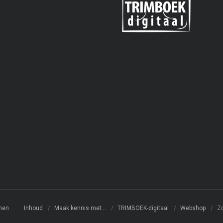
men
Inhoud
Maak kennis met…
TRIMBOEK-digitaal
Webshop
Z