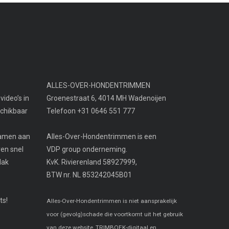
ALLES-OVER-HONDENTRIMMEN
video’s in
Groenestraat 6, 4014 MH Wadenoijen
schikbaar
Telefoon +31 0646 551 777
examen aan
Alles-Over-Hondentrimmen is een
ven snel
VDP group onderneming.
lak
KvK. Rivierenland 58927999,
BTW nr. NL 853242045B01
ts!
Alles-Over-Hondentrimmen is niet aansprakelijk
voor (gevolg)schade die voortkomt uit het gebruik
van deze website, TRIMBOEK-digitaal en