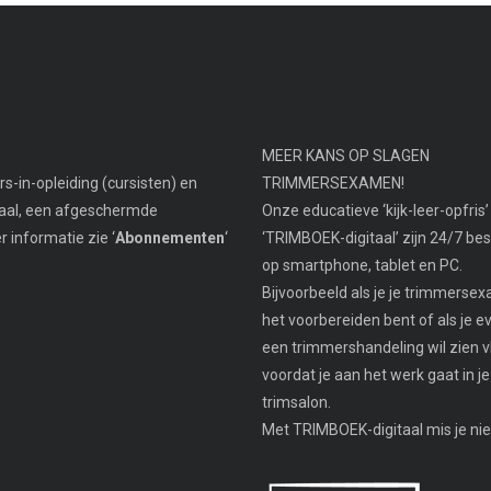
MEER KANS OP SLAGEN
s-in-opleiding (cursisten) en
TRIMMERSEXAMEN!
taal, een afgeschermde
Onze educatieve ‘kijk-leer-opfris’ 
informatie zie ‘
Abonnementen
‘
‘TRIMBOEK-digitaal’ zijn 24/7 be
op smartphone, tablet en PC.
Bijvoorbeeld als je je trimmers
het voorbereiden bent of als je e
een trimmershandeling wil zien v
voordat je aan het werk gaat in je
trimsalon.
Met TRIMBOEK-digitaal mis je nie