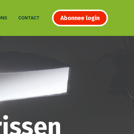
Abonnee login
ONS
CONTACT
rissen