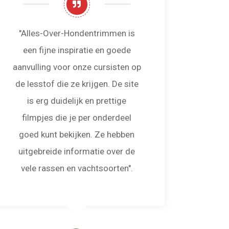
"Alles-Over-Hondentrimmen is
“Al
een fijne inspiratie en goede
heef
aanvulling voor onze cursisten op
websit
de lesstof die ze krijgen. De site
aan f
is erg duidelijk en prettige
van v
filmpjes die je per onderdeel
als g
goed kunt bekijken. Ze hebben
veel 
uitgebreide informatie over de
dan 
vele rassen en vachtsoorten".
opfri
zo 