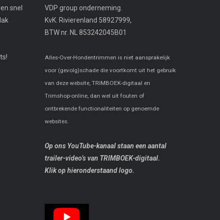
ven snel
VDP group onderneming.
lak
KvK. Rivierenland 58927999,
BTW nr. NL 853242045B01
ts!
Alles-Over-Hondentrimmen is niet aansprakelijk
voor (gevolg)schade die voortkomt uit het gebruik
van deze website, TRIMBOEK-digitaal en
Trimshop-online, dan wel uit fouten of
ontbrekende functionaliteiten op genoemde
websites.
Op ons YouTube-kanaal staan een aantal
trailer-video’s van TRIMBOEK-digitaal.
Klik op hieronderstaand logo.