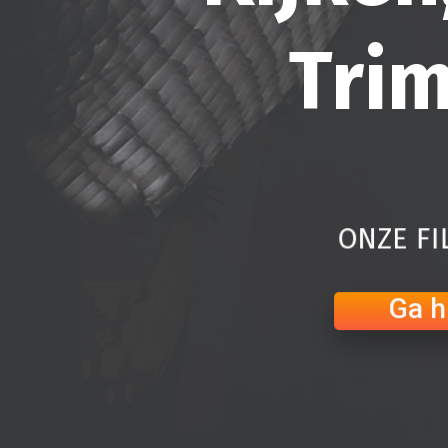
Trim
ONZE FI
Ga h