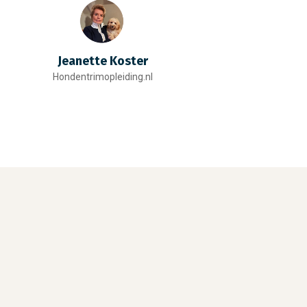
Jeanette Koster
Hondentrimopleiding.nl
Al