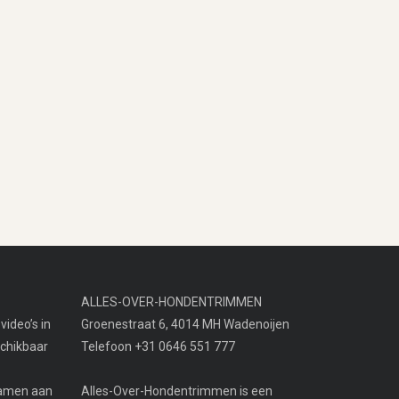
ALLES-OVER-HONDENTRIMMEN
video’s in
Groenestraat 6, 4014 MH Wadenoijen
schikbaar
Telefoon +31 0646 551 777
examen aan
Alles-Over-Hondentrimmen is een