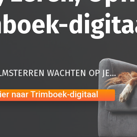
boek-digita
LMSTERREN WACHTEN OP JE…
ier naar Trimboek-digitaal