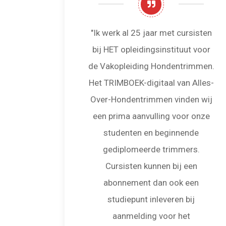
 vinden
"Ik werk al 25 jaar met cursisten
es-Over
bij HET opleidingsinstituut voor
fecte
de Vakopleiding Hondentrimmen.
nze
Het TRIMBOEK-digitaal van Alles-
krijgen
Over-Hondentrimmen vinden wij
d van
een prima aanvulling voor onze
en zeer
studenten en beginnende
".
gediplomeerde trimmers.
Cursisten kunnen bij een
abonnement dan ook een
studiepunt inleveren bij
aanmelding voor het