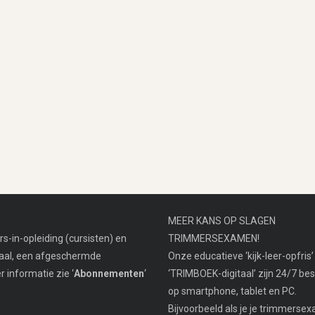
MEER KANS OP SLAGEN
s-in-opleiding (cursisten) en
TRIMMERSEXAMEN!
taal, een afgeschermde
Onze educatieve ‘kijk-leer-opfris’ 
informatie zie ‘
Abonnementen
‘
‘TRIMBOEK-digitaal’ zijn 24/7 be
op smartphone, tablet en PC.
Bijvoorbeeld als je je trimmers