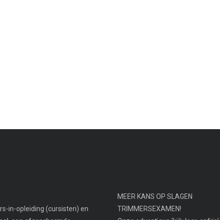
MEER KANS OP SLAGEN
s-in-opleiding (cursisten) en
TRIMMERSEXAMEN!