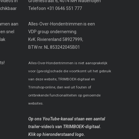
video’s in
Groenestraat 6, 4014 MH Wadenoijen
schikbaar
Telefoon +31 0646 551 777
examen aan
Alles-Over-Hondentrimmen is een
ven snel
VDP group onderneming.
lak
KvK. Rivierenland 58927999,
BTW nr. NL 853242045B01
ts!
Alles-Over-Hondentrimmen is niet aansprakelijk
voor (gevolg)schade die voortkomt uit het gebruik
van deze website, TRIMBOEK-digitaal en
Trimshop-online, dan wel uit fouten of
ontbrekende functionaliteiten op genoemde
websites.
Op ons YouTube-kanaal staan een aantal
trailer-video’s van TRIMBOEK-digitaal.
Klik op hieronderstaand logo.