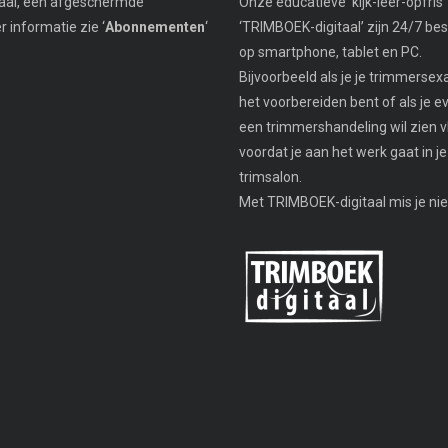
taal, een afgeschermde
Onze educatieve ‘kijk-leer-opfris’ 
informatie zie ‘
Abonnementen
‘
‘TRIMBOEK-digitaal’ zijn 24/7 be
op smartphone, tablet en PC.
Bijvoorbeeld als je je trimmers
het voorbereiden bent of als je e
een trimmershandeling wil zien v
voordat je aan het werk gaat in je
trimsalon.
Met TRIMBOEK-digitaal mis je nie